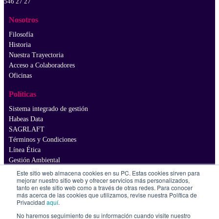
546 27 27
Nosotros
Filosofía
Historia
Nuestra Trayectoria
Acceso a Colaboradores
Oficinas
Políticas
Sistema integrado de gestión
Habeas Data
SAGRLAFT
Términos y Condiciones
Línea Ética
Gestión Ambiental
Este sitio web almacena cookies en su PC. Estas cookies sirven para
Proveedores
mejorar nuestro sitio web y ofrecer servicios más personalizados,
tanto en este sitio web como a través de otras redes. Para conocer
Cumplimiento
más acerca de las cookies que utilizamos, revise nuestra Política de
Privacidad
aquí
.
Políticas de seguridad de información
No haremos seguimiento de su información cuando visite nuestro